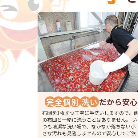
完
全
個
別
洗
い
だから安心
布団を1枚ずつ丁寧に手洗いしますので、
の布団と一緒に洗うことはありません。 い
つも清潔な洗い場で、なかなか落ちない小
さな汚れも見逃しませんので安心してご依