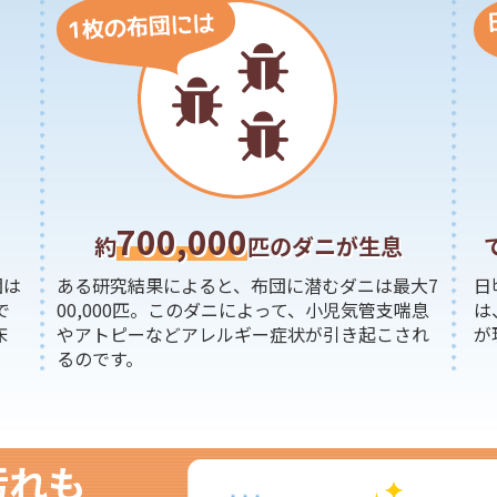
700,000
約
匹のダニが生息
団は
ある研究結果によると、布団に潜むダニは最大7
日
で
00,000匹。このダニによって、小児気管支喘息
は
床
やアトピーなどアレルギー症状が引き起こされ
が
るのです。
汚れも