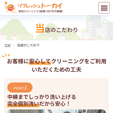
新規会員登録
当
店のこだわり
TOP
当店のこだわり
お客様に
安心して
クリーニングをご利用
いただくための工夫
1
POINT
中綿までしっかり洗い上げる
完全個別洗い
だから安心！