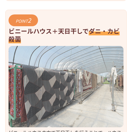
2
POINT
ビニールハウス＋天日干しで
ダニ・カビ
殺菌