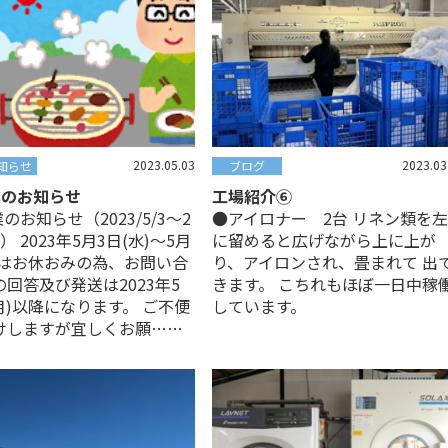
2023.05.03
2023.03
知らせ
ブログ
業のお知らせ
工場紹介⑥
業のお知らせ（2023/5/3～2
●アイロナー 2台 リネン類を
/7） 2023年5月3日(水)～5月
に留めると広げながら上に上が
日)はお休おみの為、お問い合
り、アイロンされ、畳まれて 出
回答及び発送は2023年5
きます。 こちれもほぼ一日中稼
月)以降になります。 ご不便
しています。
けしますが宜しくお願……