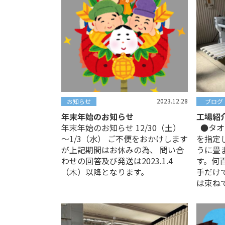
2023.12.28
お知らせ
ブログ
年末年始のお知らせ
工場紹
年末年始のお知らせ 12/30（土）
●タオ
～1/3（水） ご不便をおかけします
を指定
が上記期間はお休みの為、 問い合
うに畳
わせの回答及び発送は2023.1.4
す。何
（木）以降となります。
手だけ
は束ね