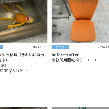
2024.05.15
2024.03
ブログ
ッシュ休暇（きれいになっ
before→after
ね♪）
事務所用回転椅子 → →
O！GO！
‍💫😵‍💫😵&#x2……