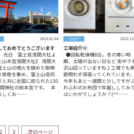
2023.01.04
2022.12
ブログ
しておめでとうございます
工場紹介④
3年 元日 富士宮浅間大社よ
●回転乾燥機8台。冬の寒い時
士山本宮浅間大社】 浅間大
期、太陽が出ない日など 街中で
富士山の噴火を鎮めた御神
沢山回っていますね♪工場でも
り崇敬を集め、富士山信仰
節問わず頑張ってくれています
りと共に全国に祀られた130
今年もあと一週間と少しですが
浅間神社の総本宮です。 本
わふわのお布団で年越ししてみ
ろしくお……
はいかがでしょうか？(^^……
2
3
次のページ