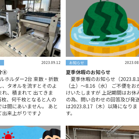
2023.09.12
2023.08
お知らせ
介⑧
夏季休暇のお知らせ
ルホルダー2台 束数・折数
夏季休暇のお知らせ（2023.8.1
し、タオルを流すとそのよ
（土）～8.16（水） ご不便をお
まれ、積まれて 出てきま
けいたしますが 上記期間はお休
百枚、何千枚となると人の
の為、問い合わせの回答及び発
では間にあいません。 あと
は2023.8.17（木）以降になりま
て出来上がりです♪
す。