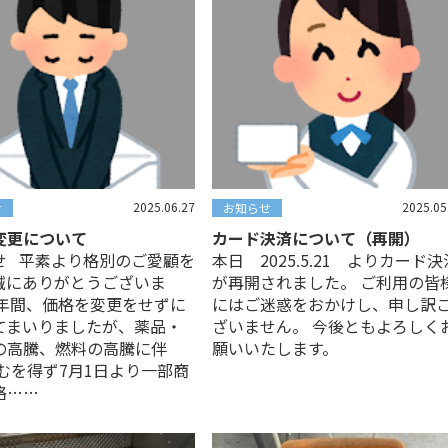
2025.06.27
2025.05
せ
お知らせ
変更について
カード決済について（再開）
せ 平素より格別のご愛顧を
本日 2025.5.21 よりカード決
誠にありがとうございま
が再開されました。 ご利用の皆
6年間、価格を変更をせずに
にはご迷惑をおかけし、申し訳
てまいりましたが、薬品・
ざいません。 今後ともよろしく
の高騰、燃料の高騰に伴
願いいたします。
やむを得ず7月1日より一部商
格……