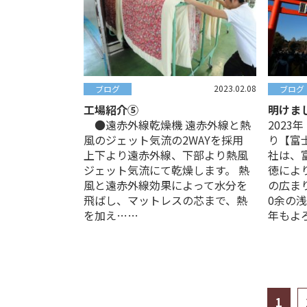
2023.02.08
ブログ
ブログ
工場紹介⑤
明けま
●遠赤外線乾燥機 遠赤外線と熱
202
風のジェット気流の2WAYを採用
り【富
上下より遠赤外線、下部より熱風
社は、
ジェット気流にて乾燥します。 熱
徳によ
風と遠赤外線効果によって水分を
の広ま
飛ばし、マットレスの芯まで、熱
0余の
を加え……
年もよ
1