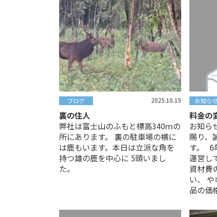
2025.10.15
ブログ
お知ら
裏の住人
料金の
弊社は富士山のふもと標高340ｍの
お知ら
所にあります。 裏の駐車場の横に
賜り、
は鹿もいます。本日は立派な角を
す。 
持つ雄の鹿を中心に 5頭いまし
運営し
た。
資材費
い、 
品の価