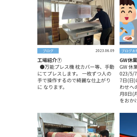
2023.06.09
ブログ
ブログ
お
工場紹介⑦
GW休
●万能プレス機 枕カバー等、手動
GW 休
にてプレスします。 一枚ずつ人の
023/5
手で操作するので綺麗な仕上がり
7日(
に なります。
わせへの
月8日(
をおか