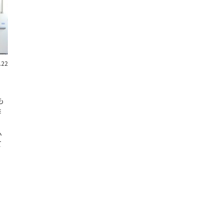
.22
も
季
。
ふ
て